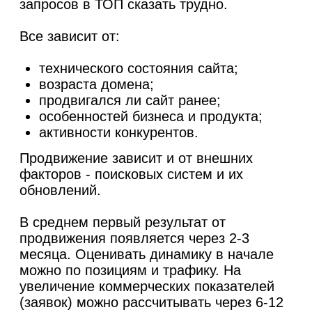
ЧАСТО ЗАДАВАЕМЫЕ
ВОПРОСЫ
КАК ПОНЯТЬ, ЧТО САЙТУ
НУЖНО ПРОДВИЖЕНИЕ?
Если Ваш бизнес нуждается в стабильном
потоке заявок - SEO-продвижение может
стать решением. Мы предоставляем
бесплатную консультацию, на которой
обсудим перспективы, сроки достижения
результатов и ответим на Ваши вопросы.
Если Вы хотите получить детальный
ответ, мы проведем SEO-аудит. Вы
получите индивидуальную стратегию
продвижения с последовательным
планом работ.
НУЖНО ЛИ SEO, ЕСЛИ УЖЕ