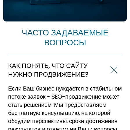
СМОТРЕТЬ ВСЕ СТАТЬИ
МАКСИМУМ ПРИБЫЛИ В ДИРЕКТЕ:
КАК НАСТРОИТЬ И НЕ ОШИБИТЬСЯ
Стратегия «Максимум прибыли» - это не
просто очередная опция в интерфейсе, а
фундаментальное изменение правил игры....
читать статью
ПОЧЕМУ КОНТЕКСТНАЯ РЕКЛАМА НЕ
ПРОДАЕТ: 3 ГЛАВНЫЕ ИЛЛЮЗИИ 2026
Почему контекстная реклама не
приносит продажи в 2026?
Разбираем 3 главные иллюзии...
читать статью