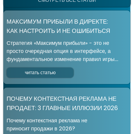
ИП
Евдокименко Олег Павлович
ИНН:
701 724 510 180
ОГРНИП:
325 700 000 023 591
СВЯЗАТЬСЯ
evdokimenko.marketing@gmail.com
8 969 944 66 70
SEO ПРОДВИЖЕНИЕ
КОНТЕКСТНАЯ РЕКЛАМА
SEO АУДИТ САЙТА
ДОРАБОТКА САЙТА