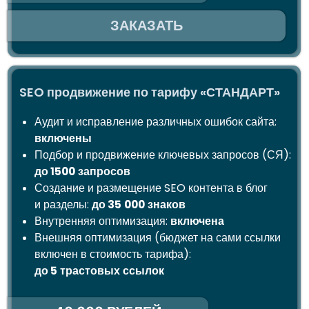
SEO продвижение по тарифу «БИЗНЕС»
ПРОДВИЖЕНИЕ
Аудит и исправление различных ошибок сайта:
SEO - это комплекс работ по улучшению
включены
качества сайта для повышения
видимости ресурса в поисковой выдаче.
Подбор и продвижение ключевых запросов (СЯ):
Цель оптимизации - увеличить
до 2000
запросов
количество посетителей сайта, которые
Создание и размещение SEO контента в блог
могут совершать конверсионные
и разделы:
до 45
000
знаков
действия. Для этого SEO-специалист
работает над критериями, по которым
Внутренняя оптимизация:
включена
поисковик оценивает сайт - чем
Внешняя оптимизация (бюджет на сами ссылки
авторитетнее источник, тем выше будет
включен в стоимость тарифа):
его позиция в выдаче. Основная задача
поисковой системы формировать
до 7
трастовых
ссылок
релевантные результаты на интент
пользователя. Поэтому для получения
целевого трафика сайт оптимизируют
50 000 РУБЛЕЙ
под критерии ранжирования поисковика.
ЗАКАЗАТЬ
ОСОБЕННОСТИ И РАЗЛИЧИЯ
ПРОДВИЖЕНИЯ В ЯНДЕКС И
GOOGLE
Алгоритмы разных поисковых систем
ПОЛУЧИТЕ БЕСПЛАТНЫЙ SEO-АНАЛИЗ
схожи. Но чтобы продвигать сайт