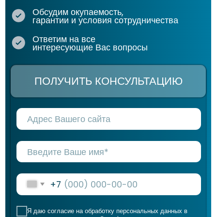
есть опыт продвижения компаний с
YMYL-тематикой, долгим циклом
сделки и узконаправленных B2B
товаров/услуг;
Финансовые KPI. Основной метрикой
продвижения мы считаем окупаемость
- нам важно, чтобы Ваш бизнес
получал заявки и рос;
Отчетность в цифрах. Наши отчеты
структурированы и строятся на
позициях, трафике и заявках.
Анализируя все эти метрики мы
можем продвигать сайт эффективнее.
Регулярный мониторинг помогает не
допускать просадок и иметь
предсказуемые результаты;
Стоимость. SEO-продвижение по
фиксированному тарифу, без
дополнительных платежей. Мы
работаем ради результата, а не для
отработки оплаченных часов;
Долгосрочное сотрудничество. Мы не
беремся за одноразовые проекты.
SEO - долгосрочный инструмент,
который не даст результатов, если
бросить продвижение через месяц.
Стабильные результаты наших
клиентов это итог стабильного