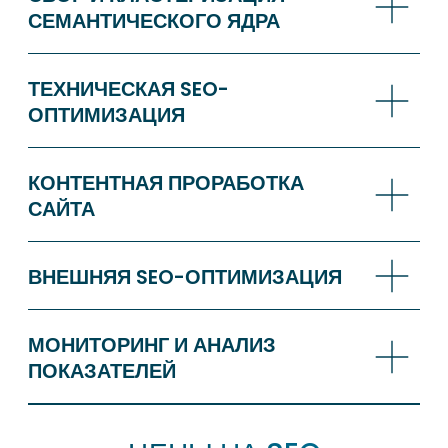
SEO продвижение по тарифу «СТАРТ»
Аудит и исправление различных ошибок сайта:
включены
Подбор и продвижение ключевых запросов (СЯ):
до 1000
запросов
Создание и размещение SEO контента в блог
и разделы:
до 25
000
знаков
Внутренняя оптимизация:
включена
Внешняя оптимизация (бюджет на сами ссылки
включен в стоимость тарифа):
до 3
трастовых
ссылок
30 000 РУБЛЕЙ
ЗАКАЗАТЬ